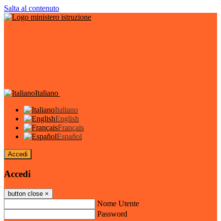
Salta al contenuto
Italiano
Italiano
English
Français
Español
Accedi
Accedi
button close
×
Nome Utente
Password