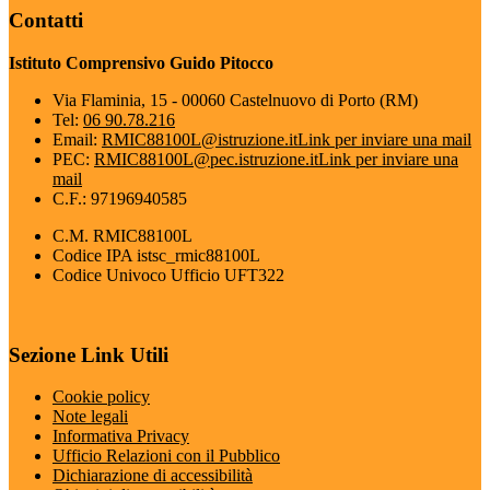
Contatti
Istituto Comprensivo Guido Pitocco
Via Flaminia, 15 - 00060 Castelnuovo di Porto (RM)
Tel:
06 90.78.216
Email:
RMIC88100L@istruzione.it
Link per inviare una mail
PEC:
RMIC88100L@pec.istruzione.it
Link per inviare una
mail
C.F.: 97196940585
C.M. RMIC88100L
Codice IPA istsc_rmic88100L
Codice Univoco Ufficio UFT322
Sezione Link Utili
Cookie policy
Note legali
Informativa Privacy
Ufficio Relazioni con il Pubblico
Dichiarazione di accessibilità