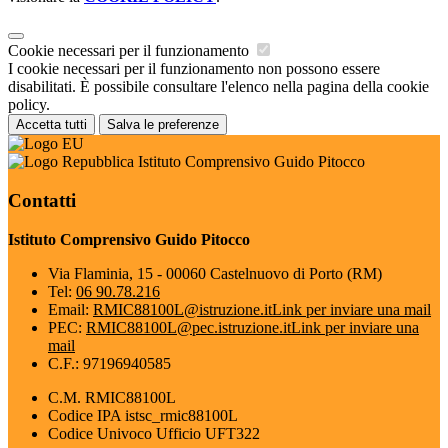
Cookie necessari per il funzionamento
I cookie necessari per il funzionamento non possono essere
disabilitati. È possibile consultare l'elenco nella pagina della cookie
policy.
Accetta tutti
Salva le preferenze
Istituto Comprensivo Guido Pitocco
Contatti
Istituto Comprensivo Guido Pitocco
Via Flaminia, 15 - 00060 Castelnuovo di Porto (RM)
Tel:
06 90.78.216
Email:
RMIC88100L@istruzione.it
Link per inviare una mail
PEC:
RMIC88100L@pec.istruzione.it
Link per inviare una
mail
C.F.: 97196940585
C.M. RMIC88100L
Codice IPA istsc_rmic88100L
Codice Univoco Ufficio UFT322