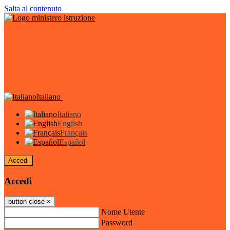
Salta al contenuto
Italiano
Italiano
English
Français
Español
Accedi
Accedi
button close
×
Nome Utente
Password