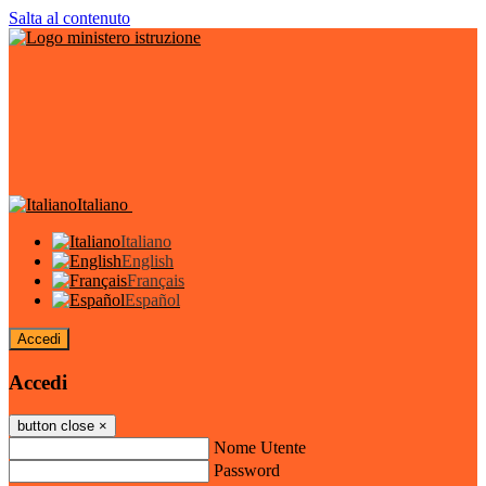
Salta al contenuto
Italiano
Italiano
English
Français
Español
Accedi
Accedi
button close
×
Nome Utente
Password