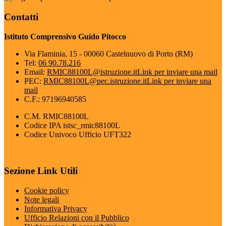
Contatti
Istituto Comprensivo Guido Pitocco
Via Flaminia, 15 - 00060 Castelnuovo di Porto (RM)
Tel:
06 90.78.216
Email:
RMIC88100L@istruzione.it
Link per inviare una mail
PEC:
RMIC88100L@pec.istruzione.it
Link per inviare una
mail
C.F.: 97196940585
C.M. RMIC88100L
Codice IPA istsc_rmic88100L
Codice Univoco Ufficio UFT322
Sezione Link Utili
Cookie policy
Note legali
Informativa Privacy
Ufficio Relazioni con il Pubblico