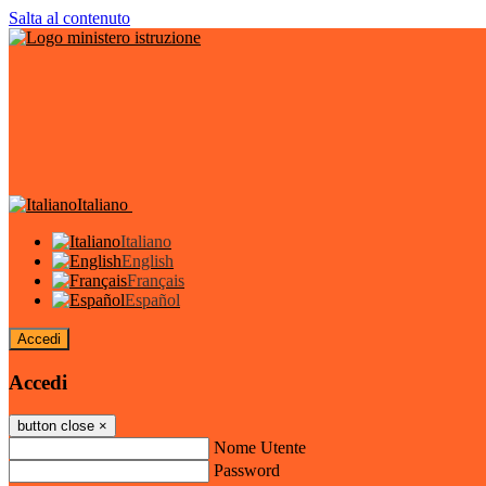
Salta al contenuto
Italiano
Italiano
English
Français
Español
Accedi
Accedi
button close
×
Nome Utente
Password