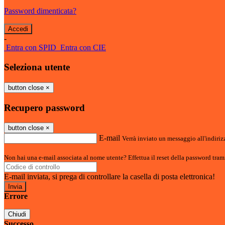
Password dimenticata?
-
Entra con SPID
Entra con CIE
Seleziona utente
button close
×
Recupero password
button close
×
E-mail
Verrà inviato un messaggio all'indirizz
Non hai una e-mail associata al nome utente? Effettua il reset della password tram
E-mail inviata, si prega di controllare la casella di posta elettronica!
Errore
Chiudi
Successo