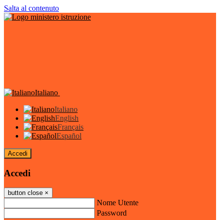
Salta al contenuto
Italiano
Italiano
English
Français
Español
Accedi
Accedi
button close
×
Nome Utente
Password