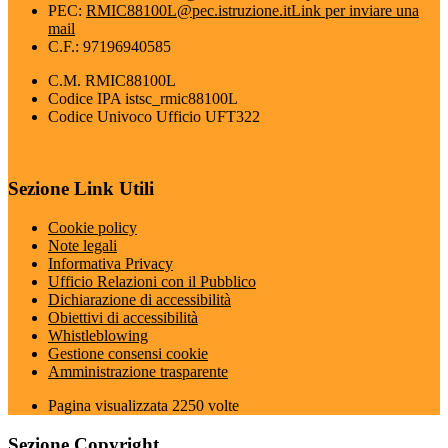
PEC:
RMIC88100L@pec.istruzione.it
Link per inviare una
mail
C.F.: 97196940585
C.M. RMIC88100L
Codice IPA istsc_rmic88100L
Codice Univoco Ufficio UFT322
Sezione Link Utili
Cookie policy
Note legali
Informativa Privacy
Ufficio Relazioni con il Pubblico
Dichiarazione di accessibilità
Obiettivi di accessibilità
Whistleblowing
Gestione consensi cookie
Amministrazione trasparente
Pagina visualizzata
2250
volte
Sezione Copyright