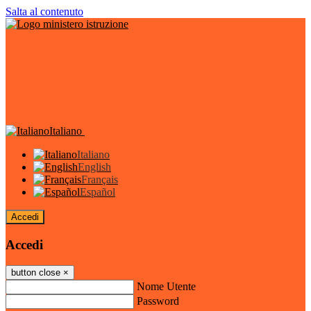
Salta al contenuto
Italiano
Italiano
English
Français
Español
Accedi
Accedi
button close
×
Nome Utente
Password