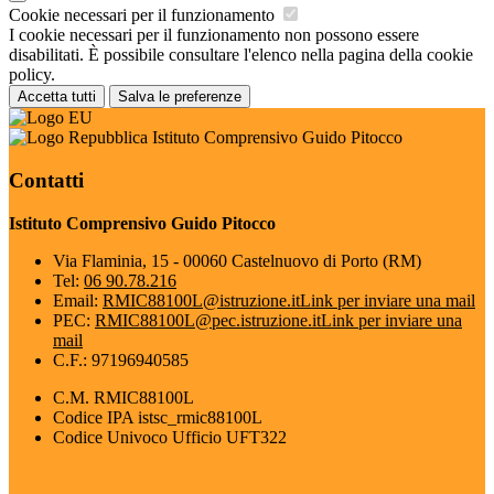
Cookie necessari per il funzionamento
I cookie necessari per il funzionamento non possono essere
disabilitati. È possibile consultare l'elenco nella pagina della cookie
policy.
Accetta tutti
Salva le preferenze
Istituto Comprensivo Guido Pitocco
Contatti
Istituto Comprensivo Guido Pitocco
Via Flaminia, 15 - 00060 Castelnuovo di Porto (RM)
Tel:
06 90.78.216
Email:
RMIC88100L@istruzione.it
Link per inviare una mail
PEC:
RMIC88100L@pec.istruzione.it
Link per inviare una
mail
C.F.: 97196940585
C.M. RMIC88100L
Codice IPA istsc_rmic88100L
Codice Univoco Ufficio UFT322