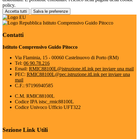
policy.
Accetta tutti
Salva le preferenze
Istituto Comprensivo Guido Pitocco
Contatti
Istituto Comprensivo Guido Pitocco
Via Flaminia, 15 - 00060 Castelnuovo di Porto (RM)
Tel:
06 90.78.216
Email:
RMIC88100L@istruzione.it
Link per inviare una mail
PEC:
RMIC88100L@pec.istruzione.it
Link per inviare una
mail
C.F.: 97196940585
C.M. RMIC88100L
Codice IPA istsc_rmic88100L
Codice Univoco Ufficio UFT322
Sezione Link Utili