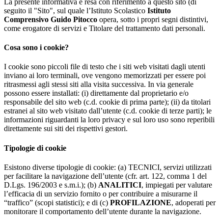
La presente informativa è resa con riferimento a questo sito (di
seguito il "Sito", sul quale l’Istituto Scolastico
Istituto
Comprensivo Guido Pitocco
opera, sotto i propri segni distintivi,
come erogatore di servizi e Titolare del trattamento dati personali.
Cosa sono i cookie?
I cookie sono piccoli file di testo che i siti web visitati dagli utenti
inviano ai loro terminali, ove vengono memorizzati per essere poi
ritrasmessi agli stessi siti alla visita successiva. In via generale
possono essere installati: (i) direttamente dal proprietario e/o
responsabile del sito web (c.d. cookie di prima parte); (ii) da titolari
estranei al sito web visitato dall’utente (c.d. cookie di terze parti); le
informazioni riguardanti la loro privacy e sul loro uso sono reperibili
direttamente sui siti dei rispettivi gestori.
Tipologie di cookie
Esistono diverse tipologie di cookie: (a) TECNICI, servizi utilizzati
per facilitare la navigazione dell’utente (cfr. art. 122, comma 1 del
D.Lgs. 196/2003 e s.m.i.); (b)
ANALITICI
, impiegati per valutare
l’efficacia di un servizio fornito o per contribuire a misurarne il
“traffico” (scopi statistici); e di (c)
PROFILAZIONE
, adoperati per
monitorare il comportamento dell’utente durante la navigazione.