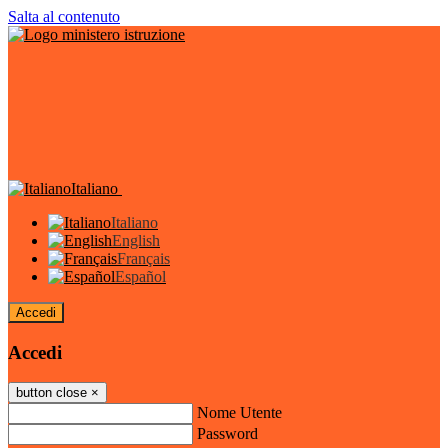
Salta al contenuto
Italiano
Italiano
English
Français
Español
Accedi
Accedi
button close
×
Nome Utente
Password