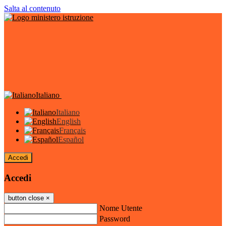
Salta al contenuto
Italiano
Italiano
English
Français
Español
Accedi
Accedi
button close
×
Nome Utente
Password