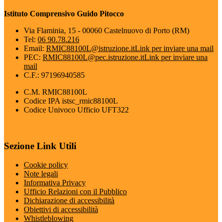
Istituto Comprensivo Guido Pitocco
Via Flaminia, 15 - 00060 Castelnuovo di Porto (RM)
Tel:
06 90.78.216
Email:
RMIC88100L@istruzione.it
Link per inviare una mail
PEC:
RMIC88100L@pec.istruzione.it
Link per inviare una
mail
C.F.: 97196940585
C.M. RMIC88100L
Codice IPA istsc_rmic88100L
Codice Univoco Ufficio UFT322
Sezione Link Utili
Cookie policy
Note legali
Informativa Privacy
Ufficio Relazioni con il Pubblico
Dichiarazione di accessibilità
Obiettivi di accessibilità
Whistleblowing