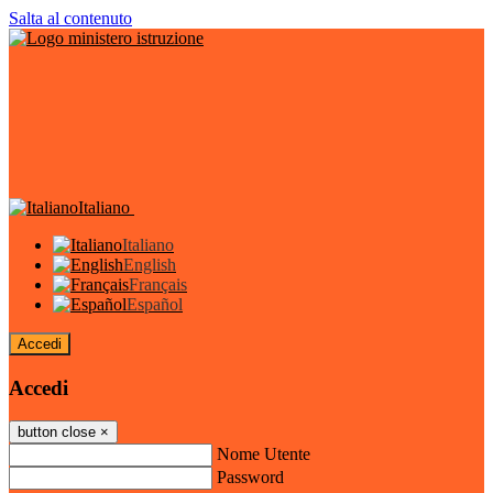
Salta al contenuto
Italiano
Italiano
English
Français
Español
Accedi
Accedi
button close
×
Nome Utente
Password