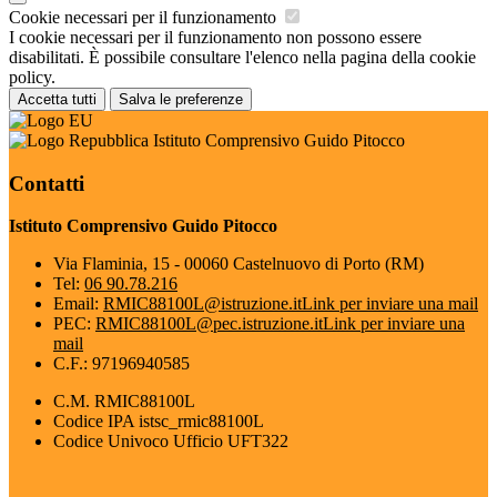
Cookie necessari per il funzionamento
I cookie necessari per il funzionamento non possono essere
disabilitati. È possibile consultare l'elenco nella pagina della cookie
policy.
Accetta tutti
Salva le preferenze
Istituto Comprensivo Guido Pitocco
Contatti
Istituto Comprensivo Guido Pitocco
Via Flaminia, 15 - 00060 Castelnuovo di Porto (RM)
Tel:
06 90.78.216
Email:
RMIC88100L@istruzione.it
Link per inviare una mail
PEC:
RMIC88100L@pec.istruzione.it
Link per inviare una
mail
C.F.: 97196940585
C.M. RMIC88100L
Codice IPA istsc_rmic88100L
Codice Univoco Ufficio UFT322