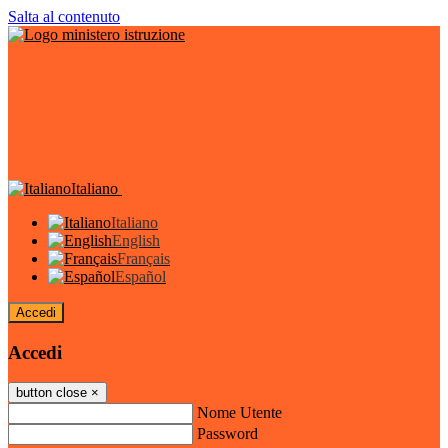
Salta al contenuto
Italiano
Italiano
English
Français
Español
Accedi
Accedi
button close
×
Nome Utente
Password