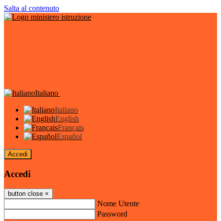
Salta al contenuto
Italiano
Italiano
English
Français
Español
Accedi
Accedi
button close
×
Nome Utente
Password