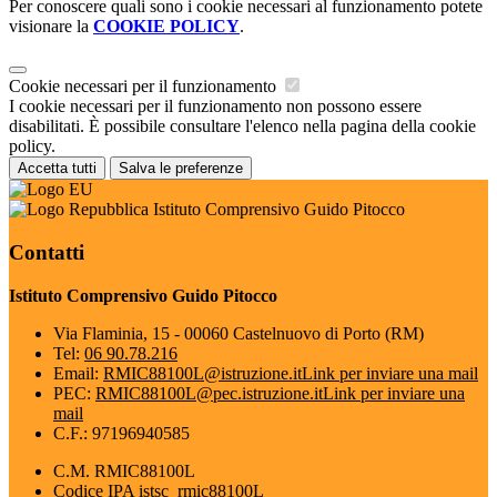
Per conoscere quali sono i cookie necessari al funzionamento potete
visionare la
COOKIE POLICY
.
Cookie necessari per il funzionamento
I cookie necessari per il funzionamento non possono essere
disabilitati. È possibile consultare l'elenco nella pagina della cookie
policy.
Accetta tutti
Salva le preferenze
Istituto Comprensivo Guido Pitocco
Contatti
Istituto Comprensivo Guido Pitocco
Via Flaminia, 15 - 00060 Castelnuovo di Porto (RM)
Tel:
06 90.78.216
Email:
RMIC88100L@istruzione.it
Link per inviare una mail
PEC:
RMIC88100L@pec.istruzione.it
Link per inviare una
mail
C.F.: 97196940585
C.M. RMIC88100L
Codice IPA istsc_rmic88100L