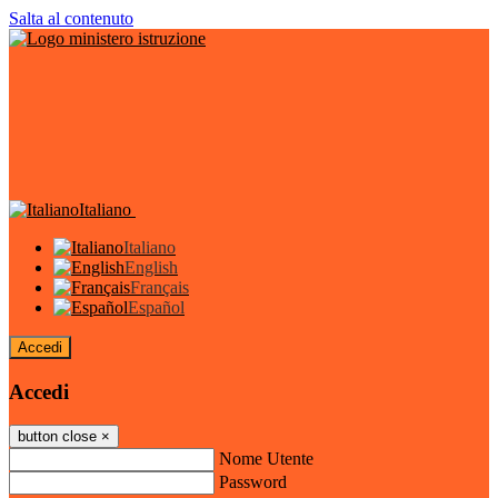
Salta al contenuto
Italiano
Italiano
English
Français
Español
Accedi
Accedi
button close
×
Nome Utente
Password