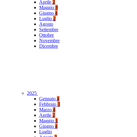
Aprile
2
Maggio
8
Giugno
4
Luglio
2
Agosto
Settembre
Ottobre
Novembre
Dicembre
2025
Gennaio
4
Febbraio
3
Marzo
4
Aprile
2
Maggio
1
Giugno
4
Luglio