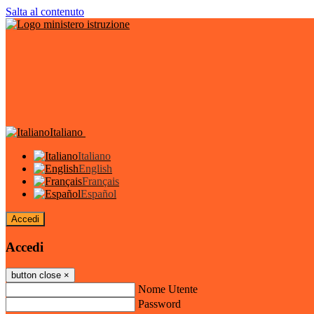
Salta al contenuto
Italiano
Italiano
English
Français
Español
Accedi
Accedi
button close
×
Nome Utente
Password