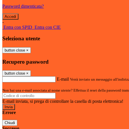
Password dimenticata?
-
Entra con SPID
Entra con CIE
Seleziona utente
button close
×
Recupero password
button close
×
E-mail
Verrà inviato un messaggio all'indirizz
Non hai una e-mail associata al nome utente? Effettua il reset della password tram
E-mail inviata, si prega di controllare la casella di posta elettronica!
Errore
Chiudi
Successo