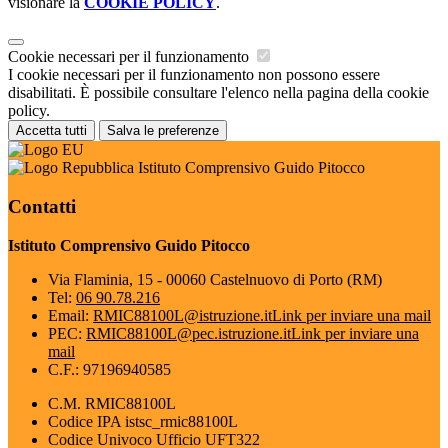
visionare la
COOKIE POLICY
.
Cookie necessari per il funzionamento
I cookie necessari per il funzionamento non possono essere
disabilitati. È possibile consultare l'elenco nella pagina della cookie
policy.
Accetta tutti
Salva le preferenze
Istituto Comprensivo Guido Pitocco
Contatti
Istituto Comprensivo Guido Pitocco
Via Flaminia, 15 - 00060 Castelnuovo di Porto (RM)
Tel:
06 90.78.216
Email:
RMIC88100L@istruzione.it
Link per inviare una mail
PEC:
RMIC88100L@pec.istruzione.it
Link per inviare una
mail
C.F.: 97196940585
C.M. RMIC88100L
Codice IPA istsc_rmic88100L
Codice Univoco Ufficio UFT322