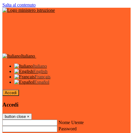
Salta al contenuto
Italiano
Italiano
English
Français
Español
Accedi
Accedi
button close
×
Nome Utente
Password