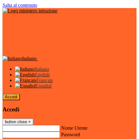
Salta al contenuto
Italiano
Italiano
English
Français
Español
Accedi
Accedi
button close
×
Nome Utente
Password