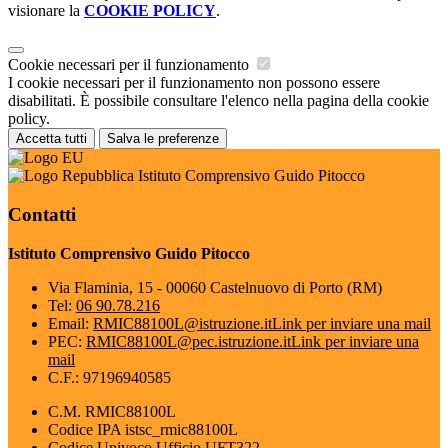
visionare la
COOKIE POLICY
.
Cookie necessari per il funzionamento
I cookie necessari per il funzionamento non possono essere
disabilitati. È possibile consultare l'elenco nella pagina della cookie
policy.
Accetta tutti
Salva le preferenze
Istituto Comprensivo Guido Pitocco
Contatti
Istituto Comprensivo Guido Pitocco
Via Flaminia, 15 - 00060 Castelnuovo di Porto (RM)
Tel:
06 90.78.216
Email:
RMIC88100L@istruzione.it
Link per inviare una mail
PEC:
RMIC88100L@pec.istruzione.it
Link per inviare una
mail
C.F.: 97196940585
C.M. RMIC88100L
Codice IPA istsc_rmic88100L
Codice Univoco Ufficio UFT322