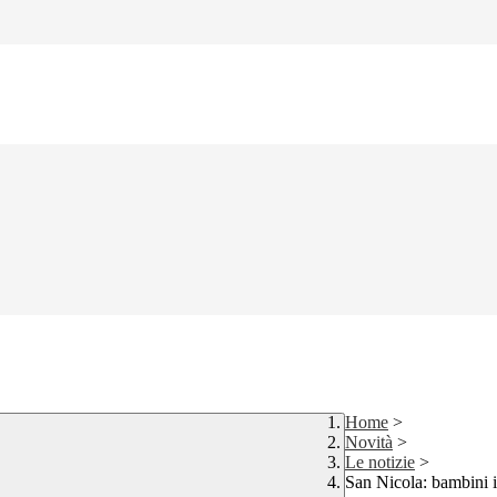
Home
>
Novità
>
Le notizie
>
San Nicola: bambini i