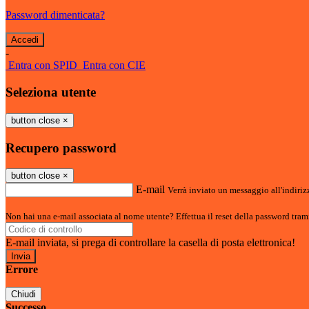
Password dimenticata?
-
Entra con SPID
Entra con CIE
Seleziona utente
button close
×
Recupero password
button close
×
E-mail
Verrà inviato un messaggio all'indirizz
Non hai una e-mail associata al nome utente? Effettua il reset della password tram
E-mail inviata, si prega di controllare la casella di posta elettronica!
Errore
Chiudi
Successo