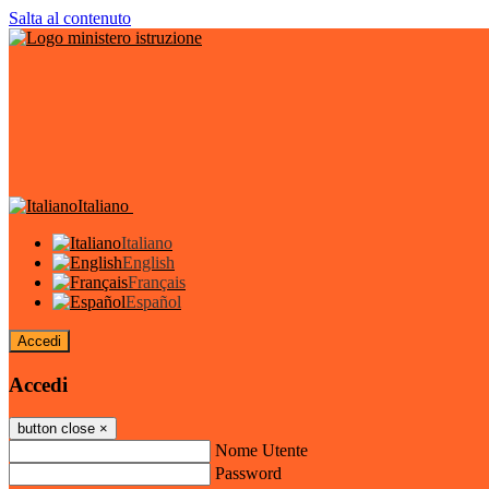
Salta al contenuto
Italiano
Italiano
English
Français
Español
Accedi
Accedi
button close
×
Nome Utente
Password