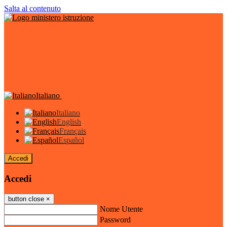
Salta al contenuto
Italiano
Italiano
English
Français
Español
Accedi
Accedi
button close
×
Nome Utente
Password