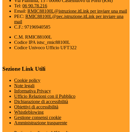
Via Flaminia, 15 - 00060 Castelnuovo di Porto (RM)
Tel:
06 90.78.216
Email:
RMIC88100L@istruzione.it
Link per inviare una mail
PEC:
RMIC88100L@pec.istruzione.it
Link per inviare una
mail
C.F.: 97196940585
C.M. RMIC88100L
Codice IPA istsc_rmic88100L
Codice Univoco Ufficio UFT322
Sezione Link Utili
Cookie policy
Note legali
Informativa Privacy
Ufficio Relazioni con il Pubblico
Dichiarazione di accessibilità
Obiettivi di accessibilità
Whistleblowing
Gestione consensi cookie
Amministrazione trasparente