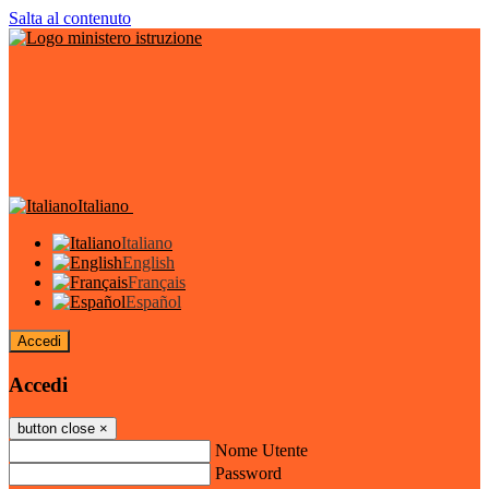
Salta al contenuto
Italiano
Italiano
English
Français
Español
Accedi
Accedi
button close
×
Nome Utente
Password