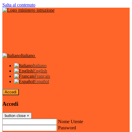
Salta al contenuto
Italiano
Italiano
English
Français
Español
Accedi
Accedi
button close
×
Nome Utente
Password