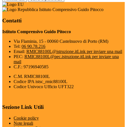
Istituto Comprensivo Guido Pitocco
Contatti
Istituto Comprensivo Guido Pitocco
Via Flaminia, 15 - 00060 Castelnuovo di Porto (RM)
Tel:
06 90.78.216
Email:
RMIC88100L@istruzione.it
Link per inviare una mail
PEC:
RMIC88100L@pec.istruzione.it
Link per inviare una
mail
C.F.: 97196940585
C.M. RMIC88100L
Codice IPA istsc_rmic88100L
Codice Univoco Ufficio UFT322
Sezione Link Utili
Cookie policy
Note legali