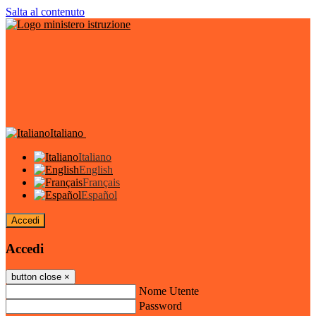
Salta al contenuto
Italiano
Italiano
English
Français
Español
Accedi
Accedi
button close
×
Nome Utente
Password