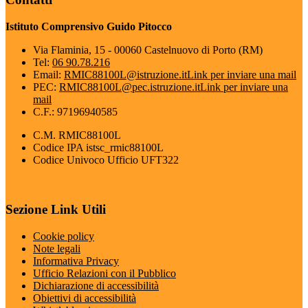
Istituto Comprensivo Guido Pitocco
Via Flaminia, 15 - 00060 Castelnuovo di Porto (RM)
Tel:
06 90.78.216
Email:
RMIC88100L@istruzione.it
Link per inviare una mail
PEC:
RMIC88100L@pec.istruzione.it
Link per inviare una
mail
C.F.: 97196940585
C.M. RMIC88100L
Codice IPA istsc_rmic88100L
Codice Univoco Ufficio UFT322
Sezione Link Utili
Cookie policy
Note legali
Informativa Privacy
Ufficio Relazioni con il Pubblico
Dichiarazione di accessibilità
Obiettivi di accessibilità