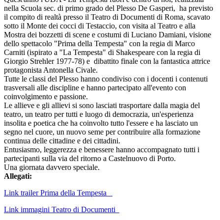
nella Scuola sec. di primo grado del Plesso De Gasperi, ha previsto
il compito di realtà presso il Teatro di Documenti di Roma, scavato
sotto il Monte dei cocci di Testaccio, con visita al Teatro e alla
Mostra dei bozzetti di scene e costumi di Luciano Damiani, visione
dello spettacolo "Prima della Tempesta" con la regia di Marco
Carniti (ispirato a "La Tempesta" di Shakespeare con la regia di
Giorgio Strehler 1977-78) e dibattito finale con la fantastica attrice
protagonista Antonella Civale.
Tutte le classi del Plesso hanno condiviso con i docenti i contenuti
trasversali alle discipline e hanno partecipato all'evento con
coinvolgimento e passione.
Le allieve e gli allievi si sono lasciati trasportare dalla magia del
teatro, un teatro per tutti e luogo di democrazia, un'esperienza
insolita e poetica che ha coinvolto tutto l'essere e ha lasciato un
segno nel cuore, un nuovo seme per contribuire alla formazione
continua delle cittadine e dei cittadini.
Entusiasmo, leggerezza e benessere hanno accompagnato tutti i
partecipanti sulla via del ritorno a Castelnuovo di Porto.
Una giornata davvero speciale.
Allegati:
Link trailer Prima della Tempesta
Link immagini Teatro di Documenti