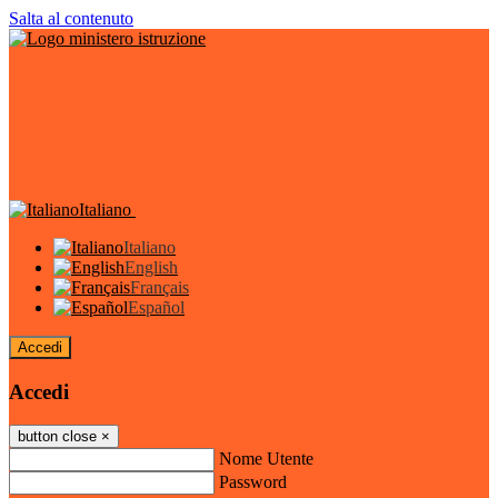
Salta al contenuto
Italiano
Italiano
English
Français
Español
Accedi
Accedi
button close
×
Nome Utente
Password