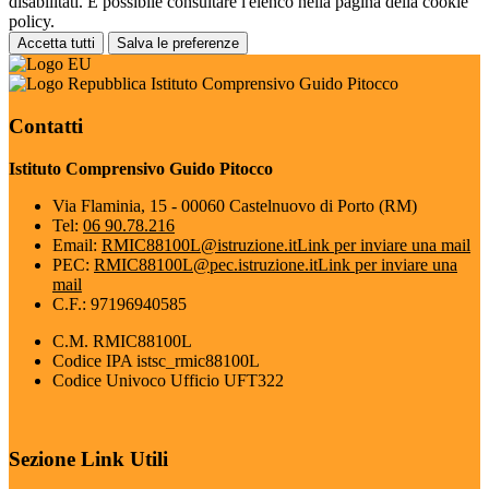
disabilitati. È possibile consultare l'elenco nella pagina della cookie
policy.
Accetta tutti
Salva le preferenze
Istituto Comprensivo Guido Pitocco
Contatti
Istituto Comprensivo Guido Pitocco
Via Flaminia, 15 - 00060 Castelnuovo di Porto (RM)
Tel:
06 90.78.216
Email:
RMIC88100L@istruzione.it
Link per inviare una mail
PEC:
RMIC88100L@pec.istruzione.it
Link per inviare una
mail
C.F.: 97196940585
C.M. RMIC88100L
Codice IPA istsc_rmic88100L
Codice Univoco Ufficio UFT322
Sezione Link Utili