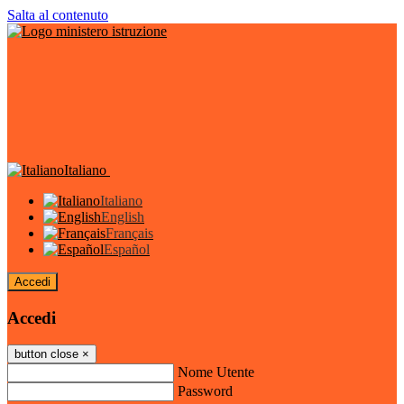
Salta al contenuto
Italiano
Italiano
English
Français
Español
Accedi
Accedi
button close
×
Nome Utente
Password