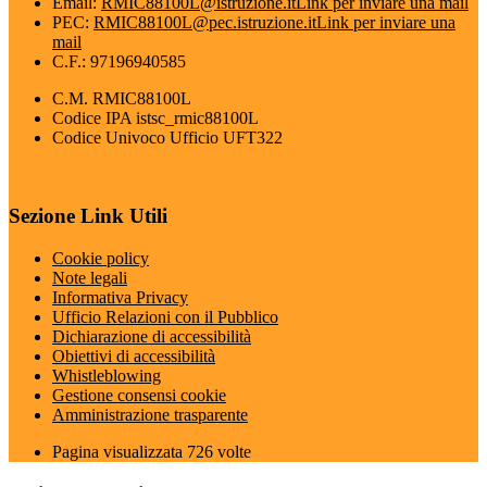
Email:
RMIC88100L@istruzione.it
Link per inviare una mail
PEC:
RMIC88100L@pec.istruzione.it
Link per inviare una
mail
C.F.: 97196940585
C.M. RMIC88100L
Codice IPA istsc_rmic88100L
Codice Univoco Ufficio UFT322
Sezione Link Utili
Cookie policy
Note legali
Informativa Privacy
Ufficio Relazioni con il Pubblico
Dichiarazione di accessibilità
Obiettivi di accessibilità
Whistleblowing
Gestione consensi cookie
Amministrazione trasparente
Pagina visualizzata
726
volte