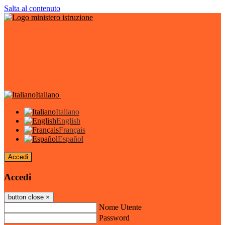
Salta al contenuto
Italiano
Italiano
English
Français
Español
Accedi
Accedi
button close
×
Nome Utente
Password