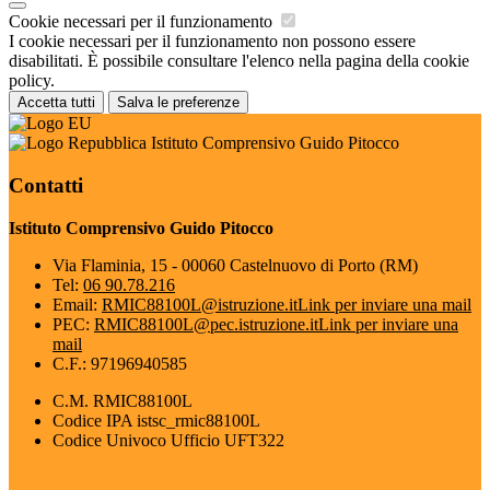
Cookie necessari per il funzionamento
I cookie necessari per il funzionamento non possono essere
disabilitati. È possibile consultare l'elenco nella pagina della cookie
policy.
Accetta tutti
Salva le preferenze
Istituto Comprensivo Guido Pitocco
Contatti
Istituto Comprensivo Guido Pitocco
Via Flaminia, 15 - 00060 Castelnuovo di Porto (RM)
Tel:
06 90.78.216
Email:
RMIC88100L@istruzione.it
Link per inviare una mail
PEC:
RMIC88100L@pec.istruzione.it
Link per inviare una
mail
C.F.: 97196940585
C.M. RMIC88100L
Codice IPA istsc_rmic88100L
Codice Univoco Ufficio UFT322