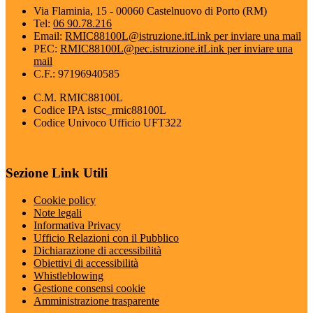
Via Flaminia, 15 - 00060 Castelnuovo di Porto (RM)
Tel:
06 90.78.216
Email:
RMIC88100L@istruzione.it
Link per inviare una mail
PEC:
RMIC88100L@pec.istruzione.it
Link per inviare una
mail
C.F.: 97196940585
C.M. RMIC88100L
Codice IPA istsc_rmic88100L
Codice Univoco Ufficio UFT322
Sezione Link Utili
Cookie policy
Note legali
Informativa Privacy
Ufficio Relazioni con il Pubblico
Dichiarazione di accessibilità
Obiettivi di accessibilità
Whistleblowing
Gestione consensi cookie
Amministrazione trasparente