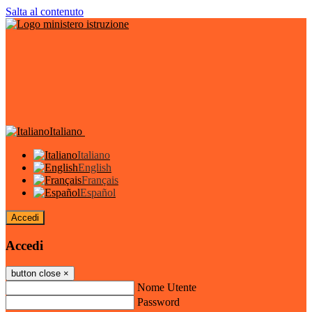
Salta al contenuto
Italiano
Italiano
English
Français
Español
Accedi
Accedi
button close
×
Nome Utente
Password