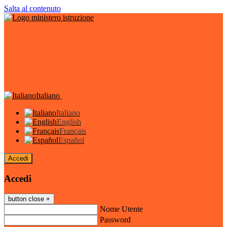
Salta al contenuto
Italiano
Italiano
English
Français
Español
Accedi
Accedi
button close
×
Nome Utente
Password