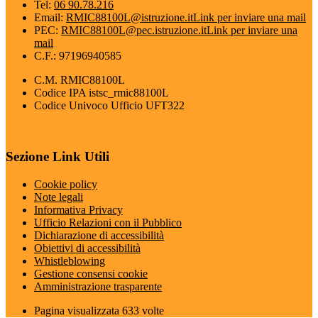
Tel:
06 90.78.216
Email:
RMIC88100L@istruzione.it
Link per inviare una mail
PEC:
RMIC88100L@pec.istruzione.it
Link per inviare una
mail
C.F.: 97196940585
C.M. RMIC88100L
Codice IPA istsc_rmic88100L
Codice Univoco Ufficio UFT322
Sezione Link Utili
Cookie policy
Note legali
Informativa Privacy
Ufficio Relazioni con il Pubblico
Dichiarazione di accessibilità
Obiettivi di accessibilità
Whistleblowing
Gestione consensi cookie
Amministrazione trasparente
Pagina visualizzata
633
volte