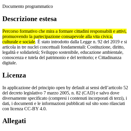
Documento programmatico
Descrizione estesa
Percorso formativo che mira a formare cittadini responsabili e attivi,
promuovendo la partecipazione consapevole alla vita civica,
culturale e sociale
.
È stato introdotto dalla Legge n.
92 del 2019 e si
articola in tre nuclei concettuali fondamentali: Costituzione, diritto,
legalità e solidarietà;
Sviluppo sostenibile, educazione ambientale,
conoscenza e tutela del patrimonio e del territorio;
e Cittadinanza
digitale.
Licenza
In applicazione del principio open by default ai sensi dell’articolo 52
del decreto legislativo 7 marzo 2005, n. 82 (CAD) e salvo dove
diversamente specificato (compresi i contenuti incorporati di terzi), i
dati, i documenti e le informazioni pubblicati sul sito sono rilasciati
con licenza CC-BY 4.0.
Allegati