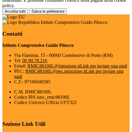
disabilitati. È possibile consultare l'elenco nella pagina della cookie
policy.
Accetta tutti
Salva le preferenze
Istituto Comprensivo Guido Pitocco
Contatti
Istituto Comprensivo Guido Pitocco
Via Flaminia, 15 - 00060 Castelnuovo di Porto (RM)
Tel:
06 90.78.216
Email:
RMIC88100L@istruzione.it
Link per inviare una mail
PEC:
RMIC88100L@pec.istruzione.it
Link per inviare una
mail
C.F.: 97196940585
C.M. RMIC88100L
Codice IPA istsc_rmic88100L
Codice Univoco Ufficio UFT322
Sezione Link Utili