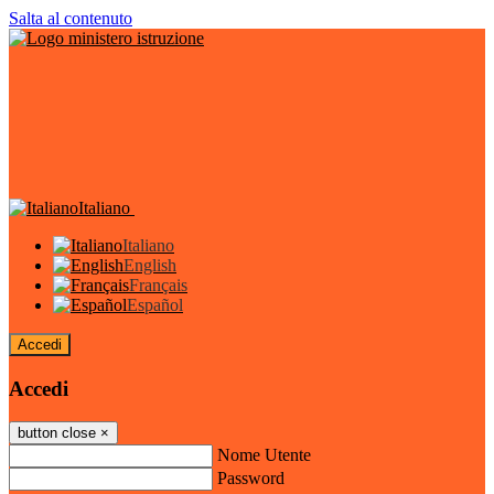
Salta al contenuto
Italiano
Italiano
English
Français
Español
Accedi
Accedi
button close
×
Nome Utente
Password