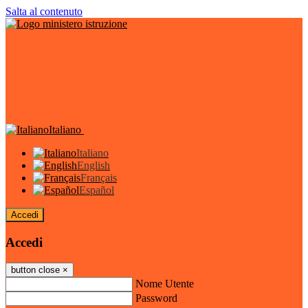
Salta al contenuto
Italiano
Italiano
English
Français
Español
Accedi
Accedi
button close
×
Nome Utente
Password