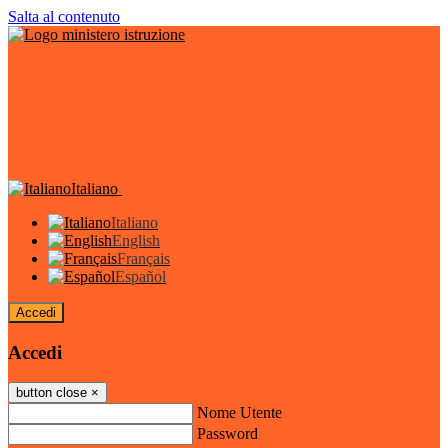
Salta al contenuto
Italiano
Italiano
English
Français
Español
Accedi
Accedi
button close
×
Nome Utente
Password