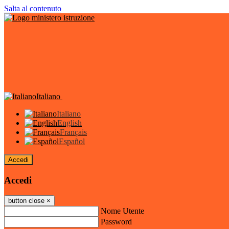
Salta al contenuto
Italiano
Italiano
English
Français
Español
Accedi
Accedi
button close
×
Nome Utente
Password