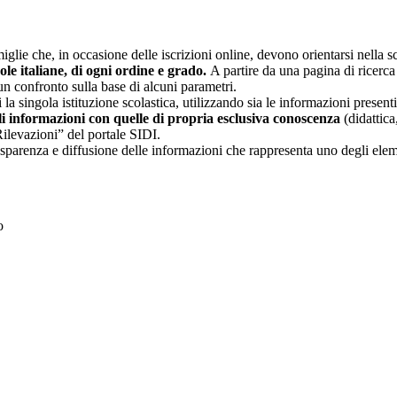
glie che, in occasione delle iscrizioni online, devono orientarsi nella sce
uole italiane, di ogni ordine e grado.
A partire da una pagina di ricerca e
un confronto sulla base di alcuni parametri.
 la singola istituzione scolastica, utilizzando sia le informazioni present
li informazioni con quelle di propria esclusiva conoscenza
(didattica,
Rilevazioni” del portale SIDI.
asparenza e diffusione delle informazioni che rappresenta uno degli eleme
to