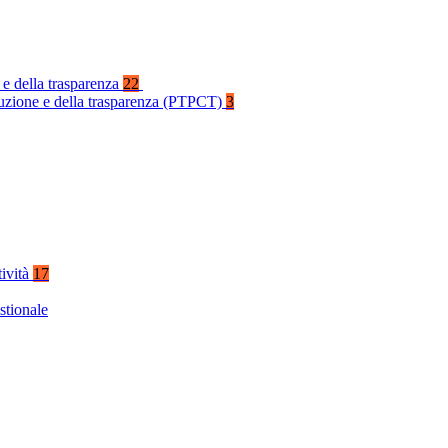
 e della trasparenza
22
rruzione e della trasparenza (PTPCT)
3
tività
17
stionale