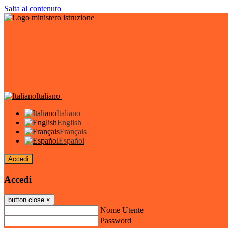
Salta al contenuto
Italiano
Italiano
English
Français
Español
Accedi
Accedi
button close
×
Nome Utente
Password