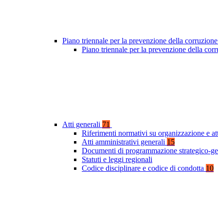
Piano triennale per la prevenzione della corruzione
Piano triennale per la prevenzione della co
Atti generali
71
Riferimenti normativi su organizzazione e at
Atti amministrativi generali
15
Documenti di programmazione strategico-ge
Statuti e leggi regionali
Codice disciplinare e codice di condotta
10