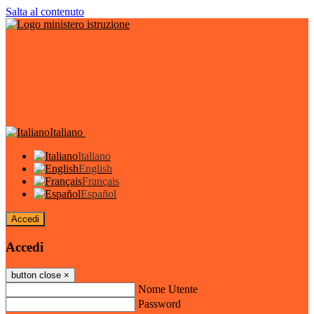
Salta al contenuto
Italiano
Italiano
English
Français
Español
Accedi
Accedi
button close
×
Nome Utente
Password