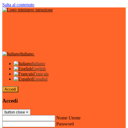
Salta al contenuto
Italiano
Italiano
English
Français
Español
Accedi
Accedi
button close
×
Nome Utente
Password