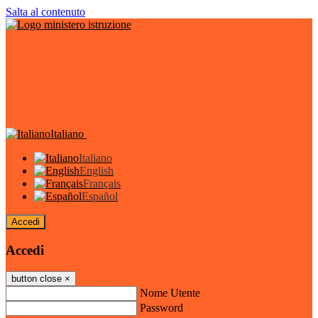
Salta al contenuto
Italiano
Italiano
English
Français
Español
Accedi
Accedi
button close
×
Nome Utente
Password