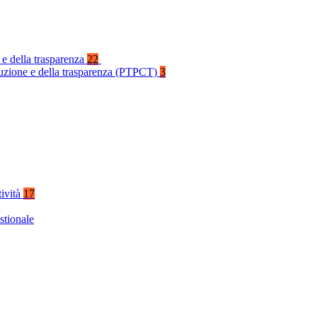
 e della trasparenza
22
rruzione e della trasparenza (PTPCT)
3
tività
17
stionale