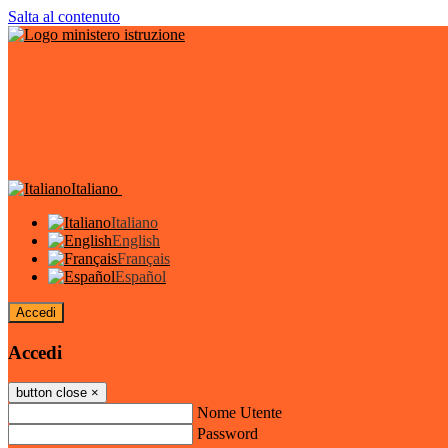
Salta al contenuto
Italiano
Italiano
English
Français
Español
Accedi
Accedi
button close
×
Nome Utente
Password