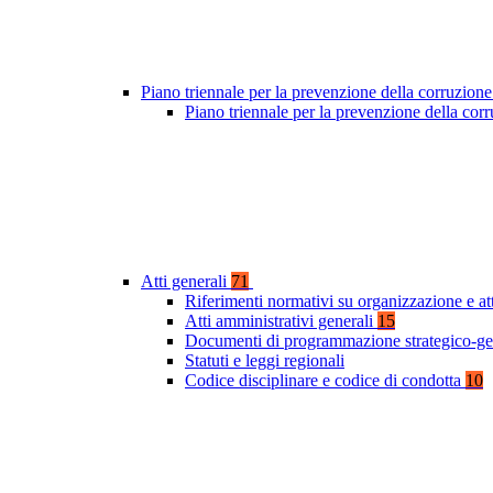
Piano triennale per la prevenzione della corruzione
Piano triennale per la prevenzione della co
Atti generali
71
Riferimenti normativi su organizzazione e at
Atti amministrativi generali
15
Documenti di programmazione strategico-ge
Statuti e leggi regionali
Codice disciplinare e codice di condotta
10