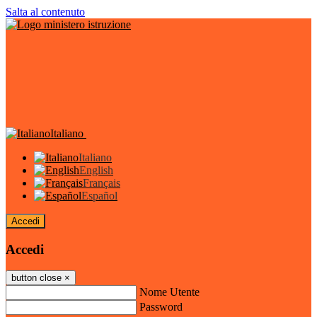
Salta al contenuto
Italiano
Italiano
English
Français
Español
Accedi
Accedi
button close
×
Nome Utente
Password