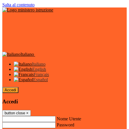
Salta al contenuto
Italiano
Italiano
English
Français
Español
Accedi
Accedi
button close
×
Nome Utente
Password