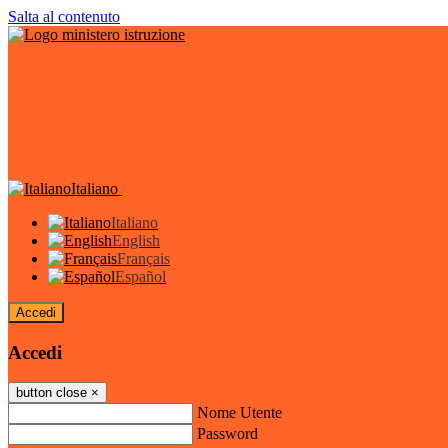
Salta al contenuto
Italiano
Italiano
English
Français
Español
Accedi
Accedi
button close
×
Nome Utente
Password