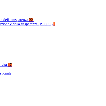
 e della trasparenza
22
rruzione e della trasparenza (PTPCT)
3
tività
17
stionale