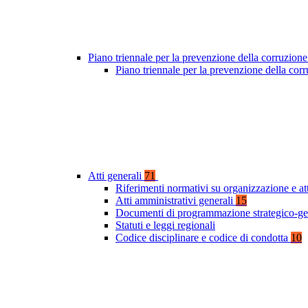
Piano triennale per la prevenzione della corruzione
Piano triennale per la prevenzione della co
Atti generali
71
Riferimenti normativi su organizzazione e at
Atti amministrativi generali
15
Documenti di programmazione strategico-ge
Statuti e leggi regionali
Codice disciplinare e codice di condotta
10