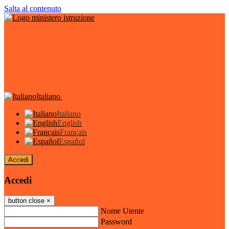
Salta al contenuto
Italiano
Italiano
English
Français
Español
Accedi
Accedi
button close
×
Nome Utente
Password