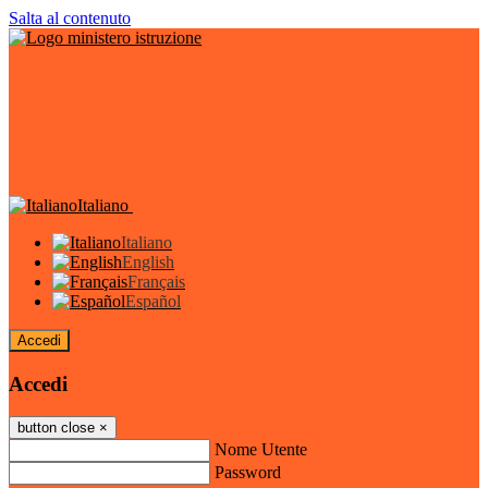
Salta al contenuto
Italiano
Italiano
English
Français
Español
Accedi
Accedi
button close
×
Nome Utente
Password