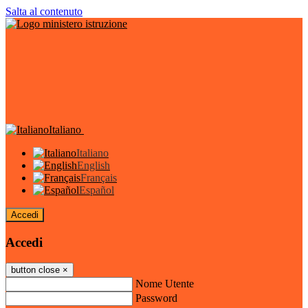
Salta al contenuto
Italiano
Italiano
English
Français
Español
Accedi
Accedi
button close
×
Nome Utente
Password