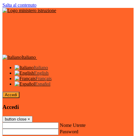
Salta al contenuto
Italiano
Italiano
English
Français
Español
Accedi
Accedi
button close
×
Nome Utente
Password