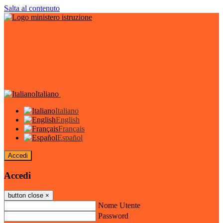
Salta al contenuto
Italiano
Italiano
English
Français
Español
Accedi
Accedi
button close
×
Nome Utente
Password