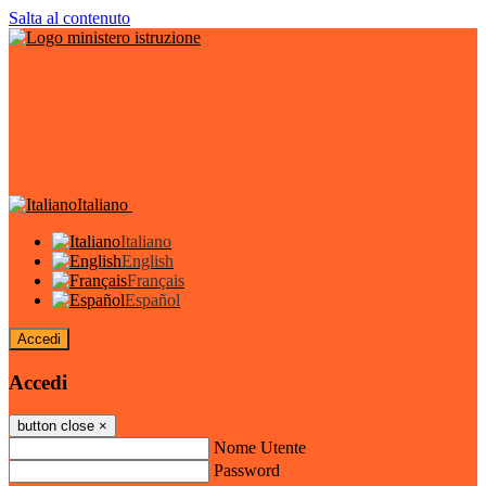
Salta al contenuto
Italiano
Italiano
English
Français
Español
Accedi
Accedi
button close
×
Nome Utente
Password