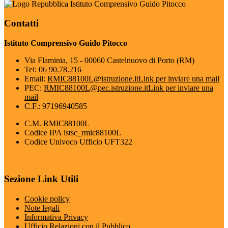
Istituto Comprensivo Guido Pitocco
Contatti
Istituto Comprensivo Guido Pitocco
Via Flaminia, 15 - 00060 Castelnuovo di Porto (RM)
Tel:
06 90.78.216
Email:
RMIC88100L@istruzione.it
Link per inviare una mail
PEC:
RMIC88100L@pec.istruzione.it
Link per inviare una
mail
C.F.: 97196940585
C.M. RMIC88100L
Codice IPA istsc_rmic88100L
Codice Univoco Ufficio UFT322
Sezione Link Utili
Cookie policy
Note legali
Informativa Privacy
Ufficio Relazioni con il Pubblico