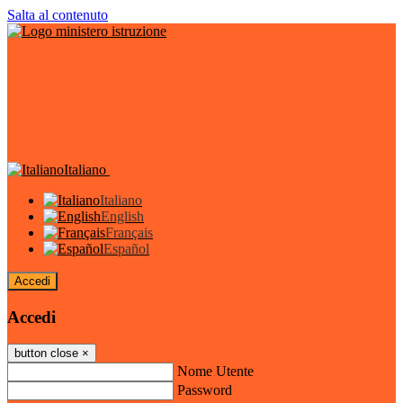
Salta al contenuto
Italiano
Italiano
English
Français
Español
Accedi
Accedi
button close
×
Nome Utente
Password