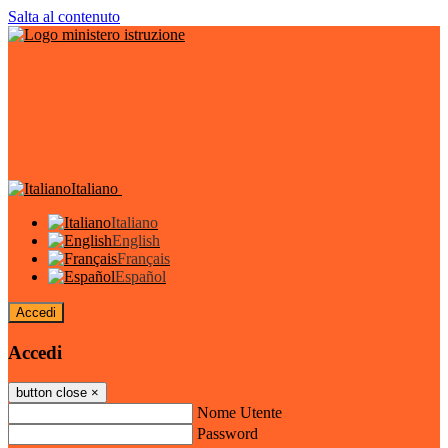
Salta al contenuto
Italiano
Italiano
English
Français
Español
Accedi
Accedi
button close
×
Nome Utente
Password