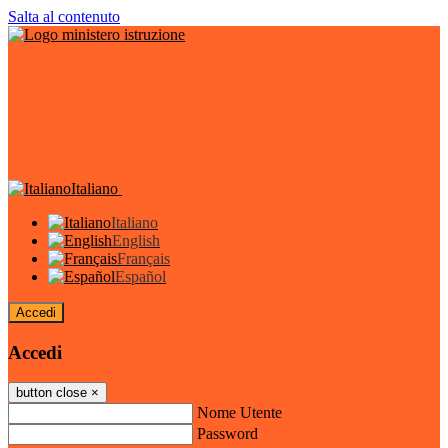
Salta al contenuto
Italiano
Italiano
English
Français
Español
Accedi
Accedi
button close
×
Nome Utente
Password