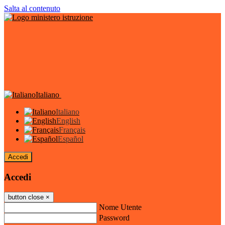
Salta al contenuto
Italiano
Italiano
English
Français
Español
Accedi
Accedi
button close
×
Nome Utente
Password