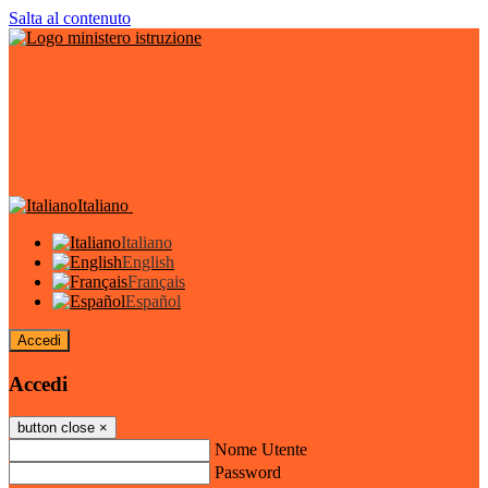
Salta al contenuto
Italiano
Italiano
English
Français
Español
Accedi
Accedi
button close
×
Nome Utente
Password