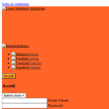
Salta al contenuto
Italiano
Italiano
English
Français
Español
Accedi
Accedi
button close
×
Nome Utente
Password