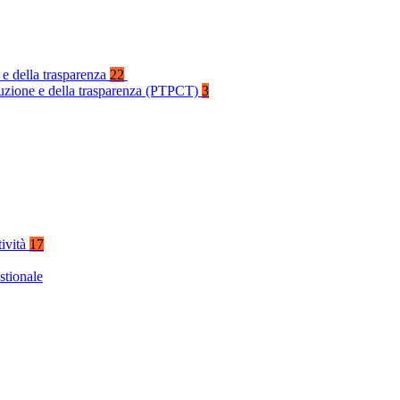
 e della trasparenza
22
rruzione e della trasparenza (PTPCT)
3
tività
17
stionale