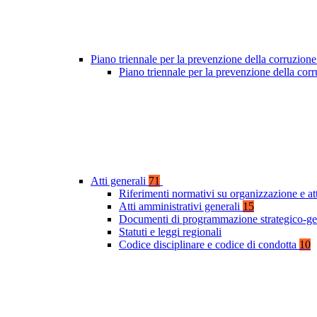
Piano triennale per la prevenzione della corruzione
Piano triennale per la prevenzione della co
Atti generali
71
Riferimenti normativi su organizzazione e at
Atti amministrativi generali
15
Documenti di programmazione strategico-ge
Statuti e leggi regionali
Codice disciplinare e codice di condotta
10